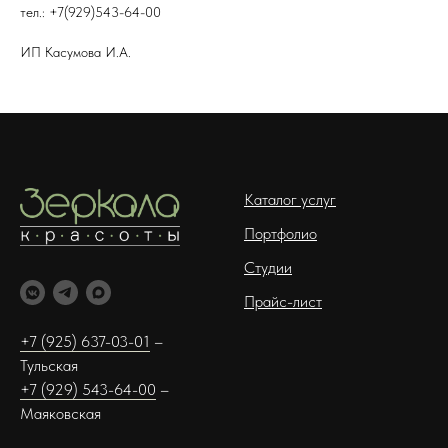
тел.: +7(929)543-64-00
ИП Касумова И.А.
Каталог услуг
Портфолио
Студии
Прайс-лист
+7 (925) 637-03-01
–
Тульская
+7 (929) 543-64-00
–
Маяковская