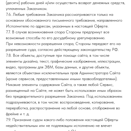
(десяти) рабочих дней и/или осуществить возврат денежных средств,
уплаченных Заказчиком.
7.6. Любые требования Заказчика рассматриваются только на
основании обоснованного письменного требования, направленного
Исполнителю по адресам, указанным в настоящей Оферте.
7.7. В случае возникновения спора Стороны предпримут все
возможные способы по его досудебному урегулированию.
При невозможности разрешения спора, Стороны передают его на
разрешение суда, согласно действующему законодательству РФ.
7.8. Все объекты, доступные при помощи сайта, в том числе
элементы дизайна, текст, графические изображения, иллюстрации,
видео, программы для ЭВМ, базы данных, и другие объекты,
являются объектами исключительных прав Администратора Сайта
(кроме сервисов, предоставленными иными правообладателями).
Никакие элементы содержания Сайта, а также любой Сервис,
размещенный на Сайте, не может быть использован иным образом
без предварительного разрешения Заказчика. Под использованием
подразумеваются, в том числе: воспроизведение, копирование,
переработка, распространение на любой основе, отображение во
фрейме и т. д.
7.9. Признание судом какого-либо положения настоящей Оферты
недействительным или не подлежащим исполнению не влечет