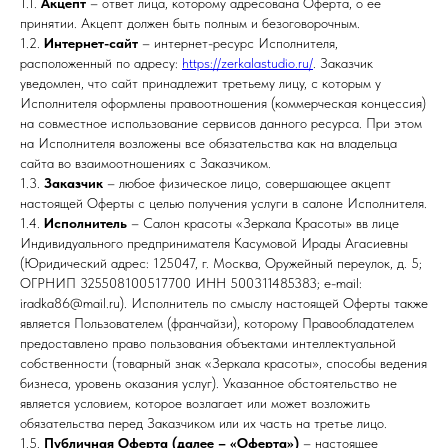
1.1.
Акцепт
– ответ лица, которому адресована Оферта, о ее
принятии. Акцепт должен быть полным и безоговорочным.
1.2.
Интернет-сайт
– интернет-ресурс Исполнителя,
расположенный по адресу:
https://zerkalastudio.ru/
. Заказчик
уведомлен, что сайт принадлежит третьему лицу, с которым у
Исполнителя оформлены правоотношения (коммерческая концессия)
на совместное использование сервисов данного ресурса. При этом
на Исполнителя возложены все обязательства как на владельца
сайта во взаимоотношениях с Заказчиком.
1.3.
Заказчик
– любое физическое лицо, совершающее акцепт
настоящей Оферты с целью получения услуги в салоне Исполнителя.
1.4.
Исполнитель
– Салон красоты «Зеркала Красоты» вв лице
Индивидуального предпринимателя Касумовой Ирады Агасиевны
(Юридический адрес: 125047, г. Москва, Оружейный переулок, д. 5;
ОГРНИП 325508100517700 ИНН 500311485383; e-mail:
iradka86@mail.ru). Исполнитель по смыслу настоящей Оферты также
является Пользователем (франчайзи), которому Правообладателем
предоставлено право пользования объектами интеллектуальной
собственности (товарный знак «Зеркала красоты», способы ведения
бизнеса, уровень оказания услуг). Указанное обстоятельство не
является условием, которое возлагает или может возложить
обязательства перед Заказчиком или их часть на третье лицо.
1.5.
Публичная Оферта (далее – «Оферта»)
– настоящее