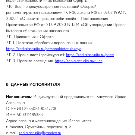
недействительности иных положений Оферты.
7.10. Все, непредусмотренное настоящей Офертой,
регламентируется положениями ГК РФ, Закона РФ от 07.02.1992 N
2300-1 «О защите прав потребителей» и Постановления
Правительства РФ от 21.09.2020 N 1514 «Об утверждении Правил
бытового обслуживания населения».
7.11. Приложения к Оферте:
7.11.1. Политика обработки персональных данных:
https://zerkalastudio.ru/personaldatatulskaya
.
7.11.2. Прайс-лист (прейскурант):
https://zerkalastudio.ru/price
.
7.11.3. Правила посещения:
https://zerkalastudio.ru/rules
.
8. ДАННЫЕ ИСПОЛНИТЕЛЯ
Исполнитель
: Индивидуальный предприниматель Касумова Ирада
Агасиевна
ОГРНИП 325508100517700
ИНН 500311485383
Адрес салона и местонахождение Исполнителя:
г. Москва, Оружейный переулок, д. 5
e-mail:
zerkalastudio@yandex.ru