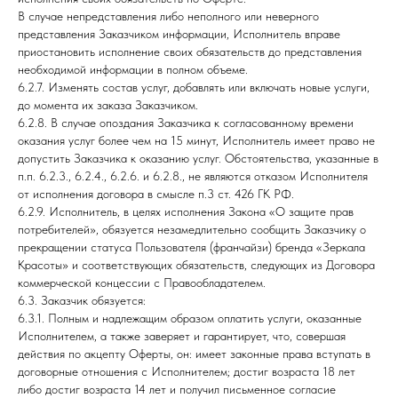
В случае непредставления либо неполного или неверного
представления Заказчиком информации, Исполнитель вправе
приостановить исполнение своих обязательств до представления
необходимой информации в полном объеме.
6.2.7. Изменять состав услуг, добавлять или включать новые услуги,
до момента их заказа Заказчиком.
6.2.8. В случае опоздания Заказчика к согласованному времени
оказания услуг более чем на 15 минут, Исполнитель имеет право не
допустить Заказчика к оказанию услуг. Обстоятельства, указанные в
п.п. 6.2.3., 6.2.4., 6.2.6. и 6.2.8., не являются отказом Исполнителя
от исполнения договора в смысле п.3 ст. 426 ГК РФ.
6.2.9. Исполнитель, в целях исполнения Закона «О защите прав
потребителей», обязуется незамедлительно сообщить Заказчику о
прекращении статуса Пользователя (франчайзи) бренда «Зеркала
Красоты» и соответствующих обязательств, следующих из Договора
коммерческой концессии с Правообладателем.
6.3. Заказчик обязуется:
6.3.1. Полным и надлежащим образом оплатить услуги, оказанные
Исполнителем, а также заверяет и гарантирует, что, совершая
действия по акцепту Оферты, он: имеет законные права вступать в
договорные отношения с Исполнителем; достиг возраста 18 лет
либо достиг возраста 14 лет и получил письменное согласие