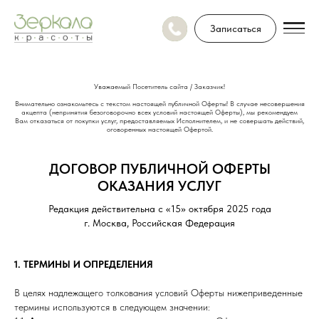
Записаться
Уважаемый Посетитель сайта / Заказчик!
Внимательно ознакомьтесь с текстом настоящей публичной Оферты! В случае несовершения
акцепта (непринятия безоговорочно всех условий настоящей Оферты), мы рекомендуем
Вам отказаться от покупки услуг, предоставляемых Исполнителем, и не совершать действий,
оговоренных настоящей Офертой.
ДОГОВОР ПУБЛИЧНОЙ ОФЕРТЫ
ОКАЗАНИЯ УСЛУГ
Редакция действительна с «15» октября 2025 года
г. Москва, Российская Федерация
1. ТЕРМИНЫ И ОПРЕДЕЛЕНИЯ
В целях надлежащего толкования условий Оферты нижеприведенные
термины используются в следующем значении: