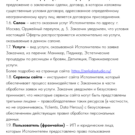
предложение о заключении сделки, договор, в котором изложены
существенные условия договора, адресованное определённому
неограниченному кругу лиц; является договором присоединения.
1.6.
Салон
– место оказания услуг Исполнителем по адресу: г.
Москва, Оружейный переулок, д. 5. Заказчик уведомлен, что условия
настоящей Оферты распространяются исключительно на услуги,
оказываемые в данном салоне.
1.7.
Услуги
– вид услуги, оказываемой Исполнителем по заявке
Заказчика, из перечня: Маникюр, Педикюр, Эстетические
процедуры по ресницам и бровям, Депиляция, Парикмахерские
услуги.
Более подробно на странице сайта:
https://zerkalastudio.ru/
.
1.8.
Сервисы сайта
– инструмент сайта Исполнителя, который
обеспечивает процесс взаимодействия с Заказчиком в части
обработки заявок на услуги. Заказчик уведомлен и безусловно
принимает, что некоторые сервисы сайта могут быть представлены
третьими лицами – правообладателями таких ресурсов (в частности,
но не ограничиваясь, Yclients, Data Herous) с безусловным
обеспечением действующих правил обработки персональных
данных.
1.9.
Пользователь (франчайзи)
– ИП и юридические лица,
которым Исполнителем предоставлено право пользования