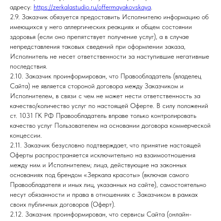
адресу:
https://zerkalastudio.ru/offermayakovskaya
.
2.9. Заказчик обязуется предоставить Исполнителю информацию об
имеющихся у него аллергических реакциях и общем состоянии
здоровья (если оно препятствует получение услуг), а в случае
непредставления таковых сведений при оформлении заказа,
Исполнитель не несет ответственности за наступившие негативные
последствия.
2.10. Заказчик проинформирован, что Правообладатель (владелец
Сайта) не является стороной договора между Заказчиком и
Исполнителем, в связи с чем не может нести ответственность за
качество/количество услуг по настоящей Оферте. В силу положений
ст. 1031 ГК РФ Правообладатель вправе только контролировать
качество услуг Пользователем на основании договора коммерческой
концессии.
2.11. Заказчик безусловно подтверждает, что принятие настоящей
Оферты распространяется исключительно на взаимоотношения
между ним и Исполнителем; лица, действующие на законных
основаниях под брендом «Зеркала красоты» (включая самого
Правообладателя и иных лиц, указанных на сайте), самостоятельно
несут обязанности и права в отношениях с Заказчиком в рамках
своих публичных договоров (Оферт).
2.12. Заказчик проинформирован, что сервисы Сайта (онлайн-