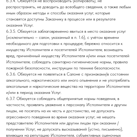
6.3.4. Обязуется не воспроизводить (копировать), не
распространять, не доводить до всеобщего сведения, а также любым
иным образом методы и способы оказания услуг, которые
становятся доступны Заказчику в процессе или в результате
оказания Услуг.
6.3.5. Обязуется заблаговременно явиться в место оказания услуг
(исключительно – салон, указанный в п. 1.6), с учётом времени
необходимого для подготовки к процедуре; бережно относится к
имуществу Исполнителя и посетителей Исполнителя; возмещать
вред, причинённый имуществу Исполнителя и/или иных посетителей
Исполнителя; соблюдать санитарно-гигиенические нормы, правила
пожарной безопасности, инструкции по технике безопасности.
6.3.6. Обязуется не появляться в Салоне с признаками/в состоянии
алкогольного, наркотического или иного опьянения и не употреблять
алкогольные и наркотические вещества на территории Исполнителя
и/или в период оказания Услуг.
6.3.7. Обязуется соблюдать общепринятые нормы поведения, в
частности, проявлять уважение к персоналу Исполнителя и другим
лицам, не посягать на их честь и достоинство, не допускать
агрессивного поведения во время оказания услуг, не мешать
представителю Исполнителя или другим лицам при оказании /
получении Услуг, не допускать высказываний (устно, письменно),
влияющих на репутацию Исполнителя, субъективных оценочных