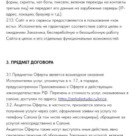
формы, скрипты, чат-боты, пиксели, включая переходы на контакты
третьих лиц) не передают его данные на зарубежные серверы (IP-
адрес, локацию, браузер и т.д.).
2.13. Сайт и его сервисы предоставляются в пользование «как
есть». Исполнитель не гарантирует соответствие сайта целям и
ожиданиям Заказчика, бесперебойную и безошибочную работу
Сайта в целом и его отдельных функциональных возможностей.
3. ПРЕДМЕТ ДОГОВОРА
3.1 Предметом Оферты является возмездное оказание
Исполнителем услуг, упомянутых в п. 1.7., в порядке,
предусмотренном Приложениями к Оферте и действующим
законодательством РФ. Перечень и стоимость услуг, оказываемых в
салоне, доступен по адресу:
https://zerkalastudio.ru/price
.
3.2. Акцептом Оферты, в частности, признается запись на
получение услуги через сайт, оформление заявки на услугу по
телефону Салона (в том числе через мессенджеры), обращение за
услугой непосредственно в Салоне.
Акцептом Оферты также могут выступать иные действия, явно
свидетельствующие об обращении Заказчика за услугой, включая