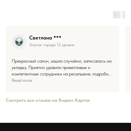
Светлана ***
Знаток города 12 уровня
Прекрасный салон, зашла случайно, записалась на
укладку. Приятно удивили приветливые и
компетентные сотрудники на ресепшене, подробно
рассказали об услуге, стоимости, мастере. Мастер
Read more
Екатерина быстро и качественно сделала укладку,
ответила на все интересующие меня вопросы по
дополнительным услугам. Также очень порадовала
Смотреть все отзывы на Яндекс Картах
скидка. Спасибо за обслуживание, с вами очень
комфортно. Приду ещё обязательно, так как живу
рядом и буду рекомендовать.